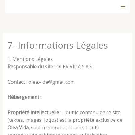
Ir
al
contenido
7- Informations Légales
1. Mentions Légales
Responsable du site :
OLEA VIDA S.A.S
Contact :
olea.vida@gmail.com
Hébergement :
Propriété intellectuelle :
Tout le contenu de ce site
(textes, images, logos) est la propriété exclusive de
Olea Vida
, sauf mention contraire. Toute
reproduction est interdite sans autorisation