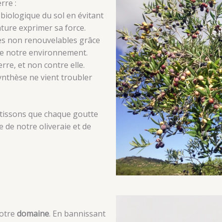
rre :
é biologique du sol en évitant
ature exprimer sa force.
ces non renouvelables grâce
de notre environnement.
rre, et non contre elle.
ynthèse ne vient troubler
ntissons que chaque goutte
e de notre oliveraie et de
notre
domaine
. En bannissant