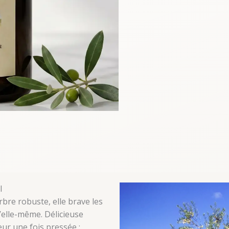
l
rbre robuste, elle brave les
d’elle-même. Délicieuse
eur une fois pressée :