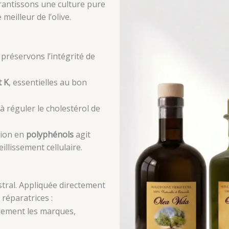
arantissons une culture pure
 meilleur de l’olive.
préservons l’intégrité de
t K
, essentielles au bon
 à réguler le cholestérol de
tion en
polyphénols
agit
llissement cellulaire.
estral. Appliquée directement
 réparatrices :
blement les marques,