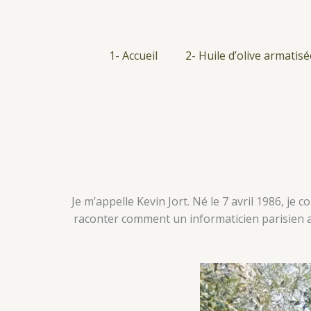
Ir
al
contenido
1- Accueil
2- Huile d’olive armatisé
Je m’appelle Kevin Jort. Né le 7 avril 1986, j
raconter comment un informaticien parisien a 